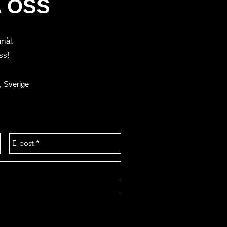
 OSS
mål.
ss!
, Sverige