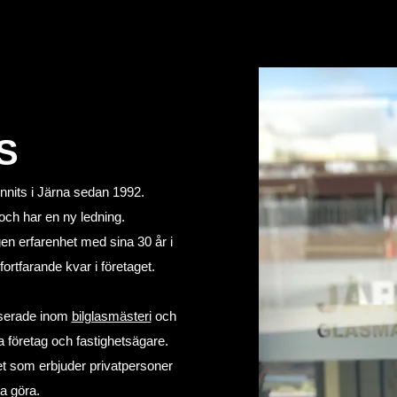
S
unnits i Järna sedan 1992.
och har en ny ledning.
en erfarenhet med sina 30 år i
rtfarande kvar i företaget.
riserade inom
bilglasmästeri
och
a företag och fastighetsägare.
iet som erbjuder privatpersoner
ka göra.